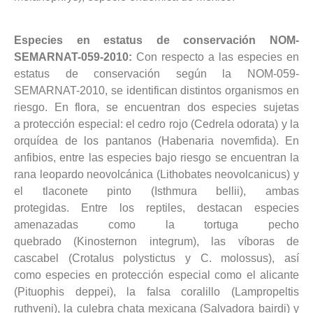
Especies en estatus de conservación NOM-
SEMARNAT-059-2010:
Con respecto a las especies en
estatus de conservación según la NOM-059-
SEMARNAT-2010, se identifican distintos organismos en
riesgo. En flora, se encuentran dos especies sujetas
a protección especial: el cedro rojo (Cedrela odorata) y la
orquídea de los pantanos (Habenaria novemfida). En
anfibios, entre las especies bajo riesgo se encuentran la
rana leopardo neovolcánica (Lithobates neovolcanicus) y
el tlaconete pinto (Isthmura bellii), ambas
protegidas. Entre los reptiles, destacan especies
amenazadas como la tortuga pecho
quebrado (Kinosternon integrum), las víboras de
cascabel (Crotalus polystictus y C. molossus), así
como especies en protección especial como el alicante
(Pituophis deppei), la falsa coralillo (Lampropeltis
ruthveni), la culebra chata mexicana (Salvadora bairdi) y